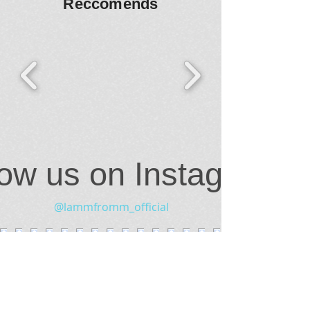
Reccomends
low us on Instagram
@lammfromm_official