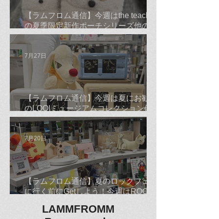
【ラムフロム通信】今週はthe teachers
の夏季限定新作ポーチシリーズ他のご
紹介です☆
7月27日
【ラムフロム通信】今週は夏にお勧め
のLOQIミュージアムコレクション他の
ご紹介です☆
7月20日
【ラムフロム通信】夏のロックフェス
に行く前にGetしよう！今週はROCKな
古平正義Tシャツ＆バンダナ他のご紹
LAMMFROMM
介です☆