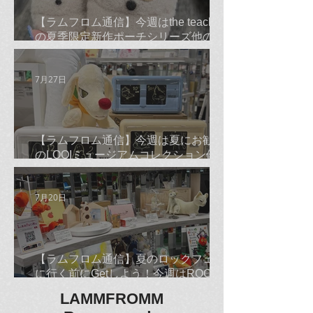
【ラムフロム通信】今週はthe teachers
の夏季限定新作ポーチシリーズ他のご
紹介です☆
7月27日
【ラムフロム通信】今週は夏にお勧め
のLOQIミュージアムコレクション他の
ご紹介です☆
7月20日
【ラムフロム通信】夏のロックフェス
に行く前にGetしよう！今週はROCKな
古平正義Tシャツ＆バンダナ他のご紹
LAMMFROMM
介です☆