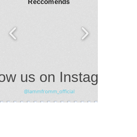
Reccomends
low us on Instagram
@lammfromm_official