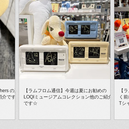
ers の夏
【ラムフロム通信】今週は夏にお勧めの
【ラ
紹介です
LOQIミュージアムコレクション他のご紹介
く前
です☆
Tシ