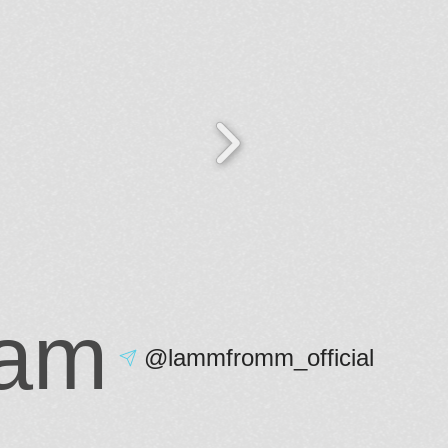
ram
@lammfromm_official