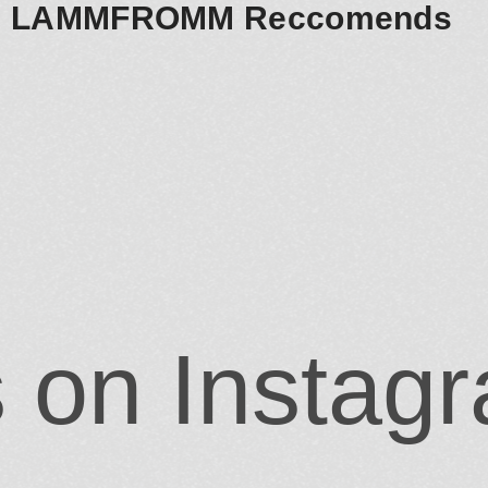
LAMMFROMM Reccomends
s on Instag