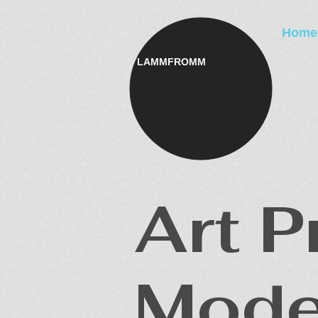
Home
LAMMFROMM​
Art P
Mode