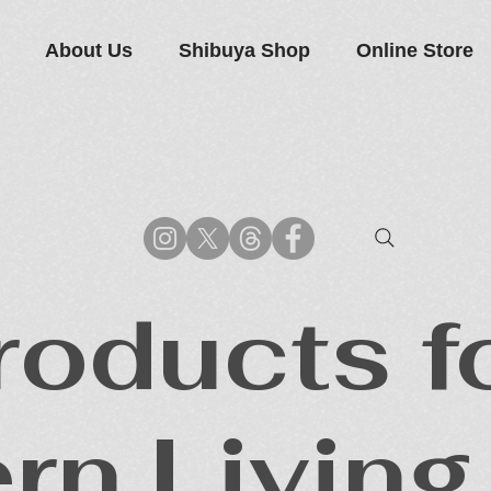
About Us
Shibuya Shop
Online Store
roducts f
rn Living