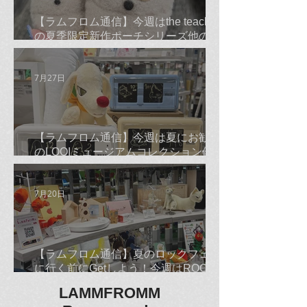
【ラムフロム通信】今週はthe teachers
の夏季限定新作ポーチシリーズ他のご
紹介です☆
7月27日
【ラムフロム通信】今週は夏にお勧め
のLOQIミュージアムコレクション他の
ご紹介です☆
7月20日
【ラムフロム通信】夏のロックフェス
に行く前にGetしよう！今週はROCKな
古平正義Tシャツ＆バンダナ他のご紹
LAMMFROMM
介です☆