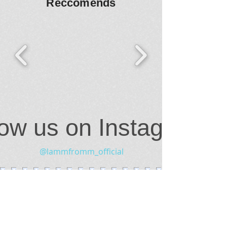
Reccomends
low us on Instagram
@lammfromm_official