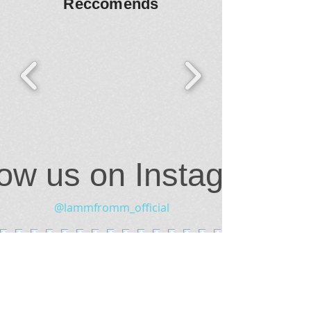
Reccomends
low us on Instagram
@lammfromm_official