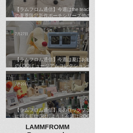
【ラムフロム通信】今週はthe teachers
の夏季限定新作ポーチシリーズ他のご
紹介です☆
7月27日
【ラムフロム通信】今週は夏にお勧め
のLOQIミュージアムコレクション他の
ご紹介です☆
7月20日
【ラムフロム通信】夏のロックフェス
に行く前にGetしよう！今週はROCKな
古平正義Tシャツ＆バンダナ他のご紹
LAMMFROMM
介です☆