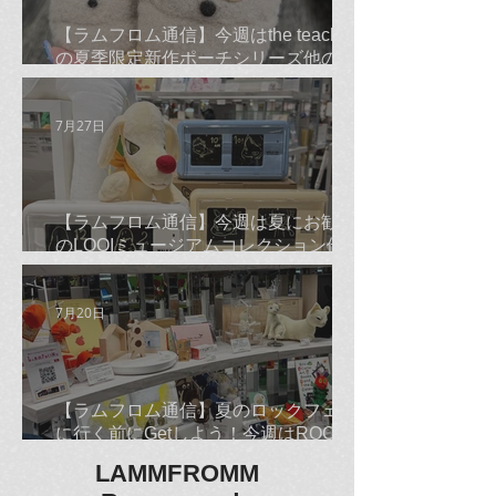
【ラムフロム通信】今週はthe teachers
の夏季限定新作ポーチシリーズ他のご
紹介です☆
7月27日
【ラムフロム通信】今週は夏にお勧め
のLOQIミュージアムコレクション他の
ご紹介です☆
7月20日
【ラムフロム通信】夏のロックフェス
に行く前にGetしよう！今週はROCKな
古平正義Tシャツ＆バンダナ他のご紹
LAMMFROMM
介です☆