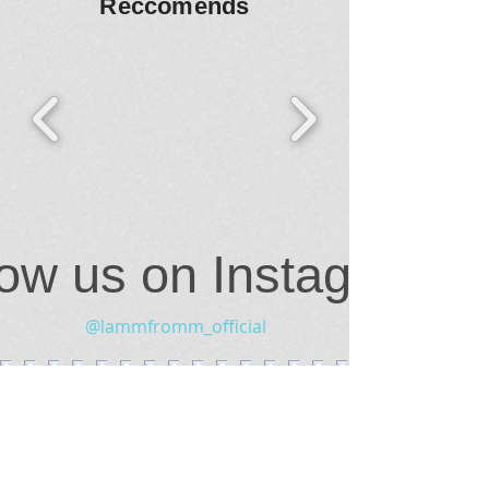
Reccomends
low us on Instagram
@lammfromm_official