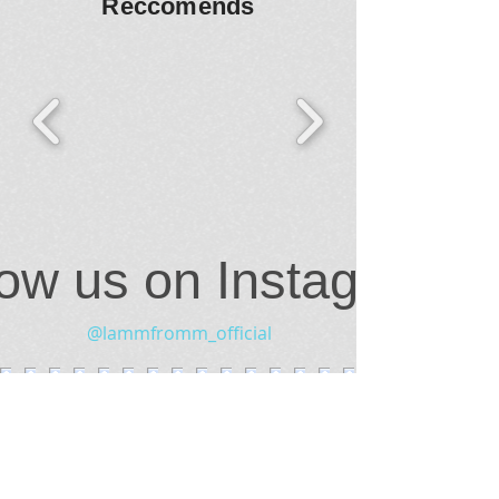
Reccomends
low us on Instagram
@lammfromm_official