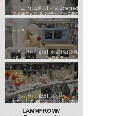
【ラムフロム通信】今週はthe teachers
の夏季限定新作ポーチシリーズ他のご
紹介です☆
7月27日
【ラムフロム通信】今週は夏にお勧め
のLOQIミュージアムコレクション他の
ご紹介です☆
7月20日
【ラムフロム通信】夏のロックフェス
に行く前にGetしよう！今週はROCKな
古平正義Tシャツ＆バンダナ他のご紹
LAMMFROMM
介です☆