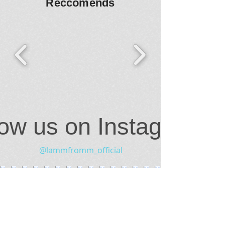
Reccomends
low us on Instagram
@lammfromm_official