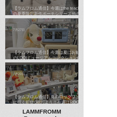
【ラムフロム通信】今週はthe teachers
の夏季限定新作ポーチシリーズ他のご
紹介です☆
7月27日
【ラムフロム通信】今週は夏にお勧め
のLOQIミュージアムコレクション他の
ご紹介です☆
7月20日
【ラムフロム通信】夏のロックフェス
に行く前にGetしよう！今週はROCKな
古平正義Tシャツ＆バンダナ他のご紹
LAMMFROMM
介です☆