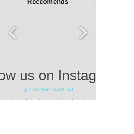
Reccomends
low us on Instagram
@lammfromm_official