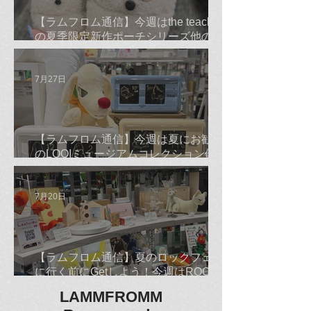
【ラムフロム通信】今週はthe teachers
の夏季限定新作ポーチシリーズ他のご
紹介です☆
7月27日
【ラムフロム通信】今週は夏にお勧め
のLOQIミュージアムコレクション他の
ご紹介です☆
7月20日
【ラムフロム通信】夏のロックフェス
に行く前にGetしよう！今週はROCKな
古平正義Tシャツ＆バンダナ他のご紹
LAMMFROMM
介です☆