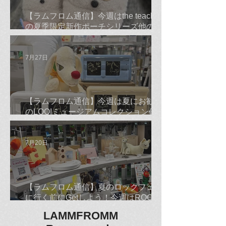
【ラムフロム通信】今週はthe teachers
の夏季限定新作ポーチシリーズ他のご
紹介です☆
7月27日
【ラムフロム通信】今週は夏にお勧め
のLOQIミュージアムコレクション他の
ご紹介です☆
7月20日
【ラムフロム通信】夏のロックフェス
に行く前にGetしよう！今週はROCKな
古平正義Tシャツ＆バンダナ他のご紹
LAMMFROMM
介です☆