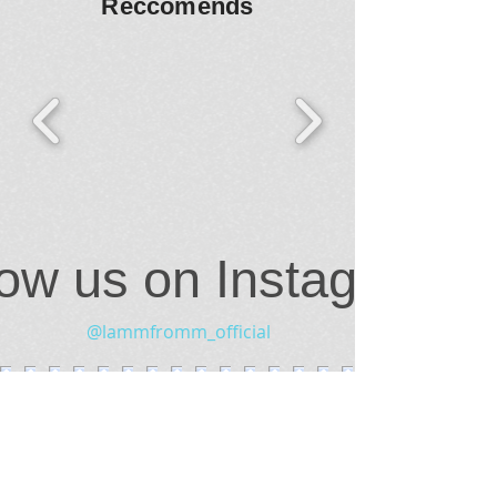
Reccomends
low us on Instagram
@lammfromm_official