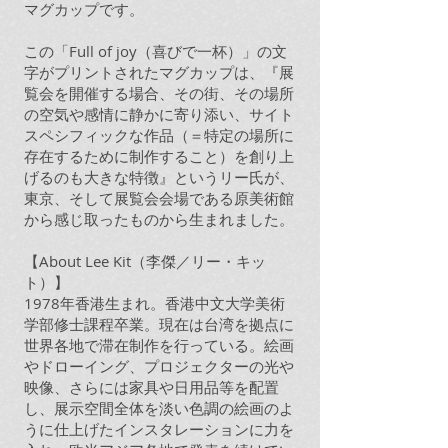
マグカップです。
この「Full of joy（喜びで一杯）」の文
字がプリントされたマグカップは、『展
覧会を開催する場合、その街、その場所
の空気や感情に静かに寄り添い、サイト
スペシフィックな作品（＝特定の場所に
存在するために制作すること）を創り上
げるのも大きな特徴』というリー氏が、
東京、そして展覧会会場である原美術館
から感じ取ったものから生まれました。
【About Lee Kit（李傑／リー・キッ
ト）】
1978年香港生まれ。香港中文大学美術
学部修士課程卒業。現在は台湾を拠点に
世界各地で滞在制作を行っている。絵画
やドローイング、プロジェクターの光や
映像、さらには家具や日用品等を配置
し、展示空間全体を淡い色調の絵画のよ
うに仕上げたインスタレーションに力を