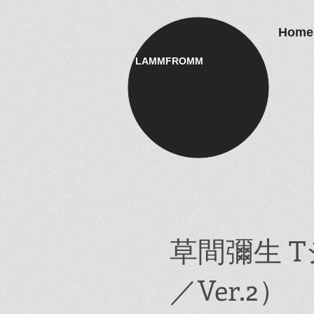
Home
LAMMFROMM​
草間彌生 T
／Ver.2）