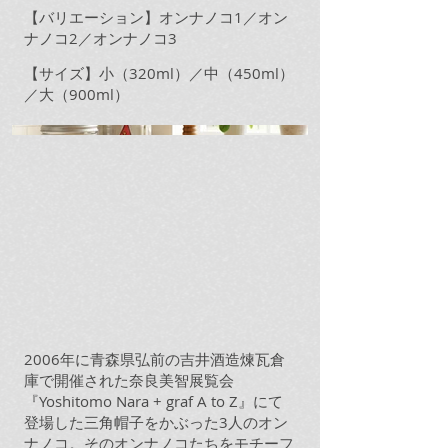
【バリエーション】オンナノコ1／オン
ナノコ2／オンナノコ3
【サイズ】小（320ml）／中（450ml）
／大（900ml）
2006年に青森県弘前の吉井酒造煉瓦倉
庫で開催された奈良美智展覧会
『Yoshitomo Nara + graf A to Z』にて
登場した三角帽子をかぶった3人のオン
ナノコ。そのオンナノコたちをモチーフ