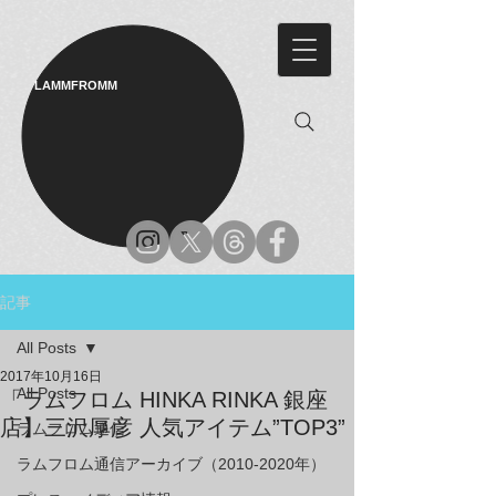
LAMMFROMM​
記事
All Posts
2017年10月16日
All Posts
「ラムフロム HINKA RINKA 銀座
店】三沢厚彦 人気アイテム”TOP3”
ラムフロム通信
ラムフロム通信アーカイブ（2010-2020年）