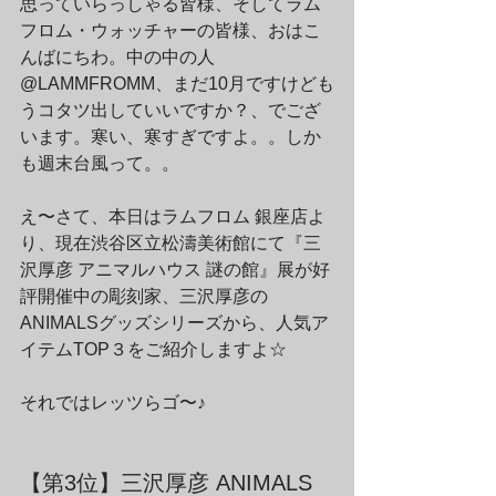
思っていらっしゃる皆様、そしてラム
フロム・ウォッチャーの皆様、おはこ
んばにちわ。中の中の人
@LAMMFROMM、まだ10月ですけども
うコタツ出していいですか？、でござ
います。寒い、寒すぎですよ。。しか
も週末台風って。。
え〜さて、本日はラムフロム 銀座店よ
り、現在渋谷区立松濤美術館にて『三
沢厚彦 アニマルハウス 謎の館』展が好
評開催中の彫刻家、三沢厚彦の
ANIMALSグッズシリーズから、人気ア
イテムTOP３をご紹介しますよ☆
それではレッツらゴ〜♪
【第3位】三沢厚彦 ANIMALS 