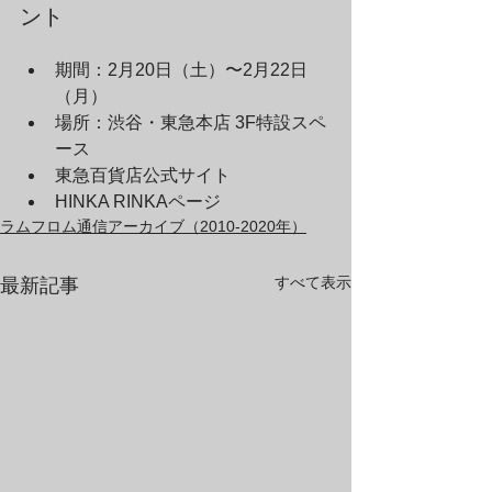
ント
期間：2月20日（土）〜2月22日
（月）
場所：渋谷・東急本店 3F特設スペ
ース
東急百貨店公式サイト
HINKA RINKAページ
ラムフロム通信アーカイブ（2010-2020年）
すべて表示
最新記事