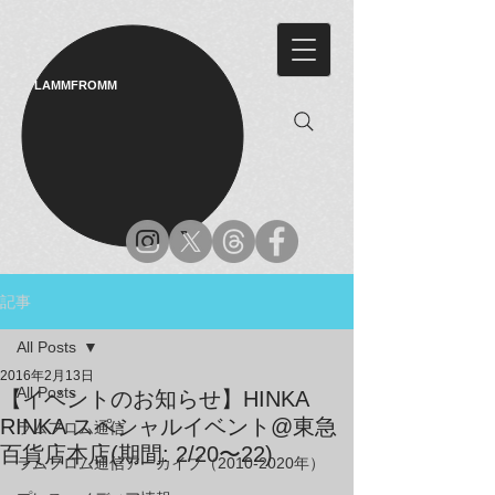
LAMMFROMM​
記事
All Posts
2016年2月13日
All Posts
【イベントのお知らせ】HINKA
RINKA スペシャルイベント@東急
ラムフロム通信
百貨店本店(期間: 2/20〜22)
ラムフロム通信アーカイブ（2010-2020年）