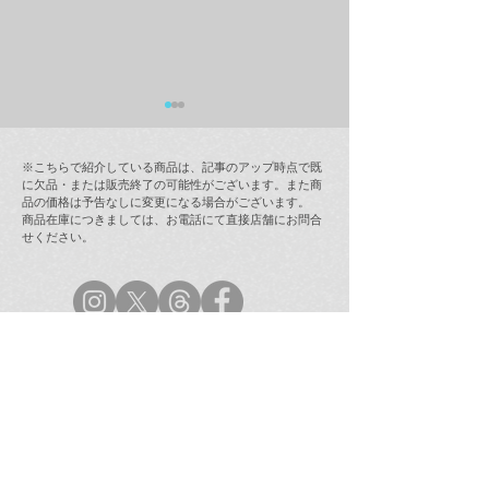
※こちらで紹介している商品は、記事のアップ時点で既
に欠品・または販売終了の可能性がございます。また商
品の価格は予告なしに変更になる場合がございます。
商品在庫につきましては、お電話にて直接店舗にお問合
せください。
ラムフロム年末年始営業
【最新情報(12/
のご案内
インストア「奈
ラミング・ガール
(123 Drumming G
次回販売日時の
ラムフロム渋谷店
TEL：03-5454-0450
（無休/10:00〜21:00）