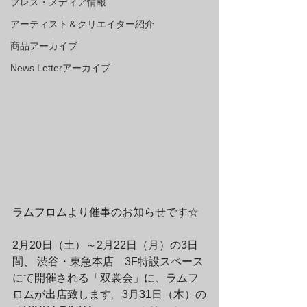
プレス・メディア情報
アーティスト＆クリエイター紹介
商品アーカイブ
News Letterアーカイブ
ラムフロムより催事のお知らせです☆
2月20日（土）～2月22日（月）の3日
間、 渋谷・東急本店　3F特設スペース
にて開催される「双裳会」に、ラムフ
ロムが出店致します。3月31日（木）の