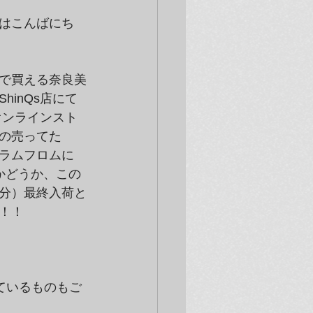
おはこんばにち
で買える奈良美
inQs店にて
オンラインスト
の売ってた
ラムフロムに
かどうか、この
分）最終入荷と
！！
ているものもご