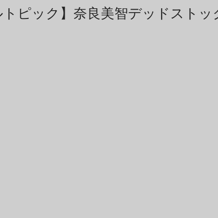
商品アーカイブ
News Letterアーカイブ
ルトピック】奈良美智デッドストッ