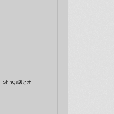
。ShinQs店とオ