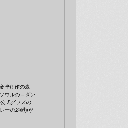
、金津創作の森
ソウルのロダン
r』の公式グッズの
とグレーの2種類が