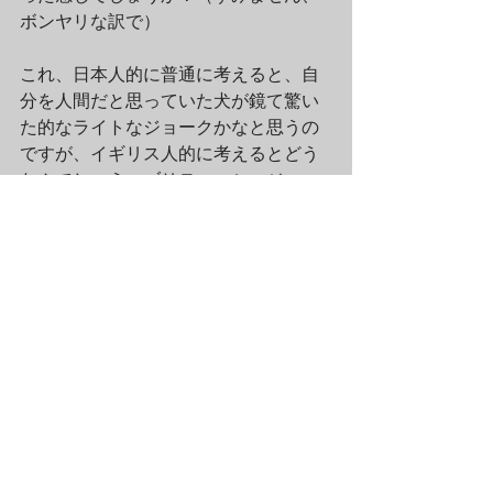
ボンヤリな訳で）
これ、日本人的に普通に考えると、自
分を人間だと思っていた犬が鏡て驚い
た的なライトなジョークかなと思うの
ですが、イギリス人的に考えるとどう
なんでしょう…ブリティッシュジョー
クには皮肉的だったり政治的だったり
自虐的だったり下ネタ的だったりと何
重ものトラップ？があって、説明され
ないと（されても）理解が出来ないも
のが多いのですが、となるとシュリグ
リー氏のこの作品も、単なる犬ジョー
クとは到底思えず…しかし、正確な意
味は未だ謎のままです。でも可愛いの
で、実はこのファイルが一番のお気に
入りだったりします♪