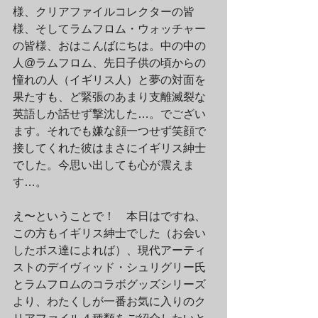
様、クリアファイルコレクターの皆
様、そしてラムフロム・ウォッチャー
の皆様、おはこんばにちは。中の中の
人@ラムフロム、先日子供の頃からの
憧れの人（イギリス人）と夢の対面を
果たすも、ど緊張のあまり支離滅裂な
英語しか話せず撃沈した…。でござい
ます。それでも嫌な顔一つせず笑顔で
接してくれた彼はまさにイギリス紳士
でした。今思い出しても心が震えま
す…。
え〜ということで！　本日はですね、
この方もイギリス紳士でした（お会い
したボス達によれば）、現代アーティ
ストのデイヴィッド・シュリグリー氏
とラムフロムのコラボグッズシリーズ
より、わたくしが一番お気に入りのク