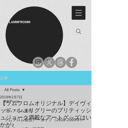
LAMMFROMM​
記事
All Posts
2019年2月7日
All Posts
【ラムフロムオリジナル】デイヴィ
ッド・シュリグリーのブリティッシ
ラムフロム通信
ュジョーク満載なアートグッズはい
ラムフロム通信アーカイブ（2010-2020年）
かが♪