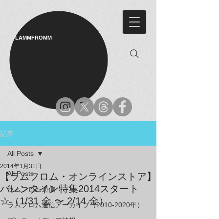
LAMMFROMM​
記事
All Posts
2014年1月31日
All Posts
【ラムフロム・オンラインストア】
バレンタイン特集2014スタート
ラムフロム通信
☆（1/31 金 〜 2/14 金）
ラムフロム通信アーカイブ（2010-2020年）