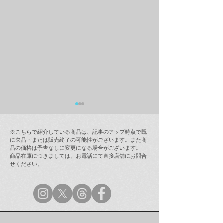
※こちらで紹介している商品は、記事のアップ時点で既
に欠品・または販売終了の可能性がございます。また商
品の価格は予告なしに変更になる場合がございます。
商品在庫につきましては、お電話にて直接店舗にお問合
せください。
ラムフロム年末年始営業
【最新情報(12/
のご案内
インストア「奈
ラミング・ガール
(123 Drumming G