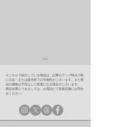
※こちらで紹介している商品は、記事のアップ時点で既
に欠品・または販売終了の可能性がございます。また商
品の価格は予告なしに変更になる場合がございます。
商品在庫につきましては、お電話にて直接店舗にお問合
せください。
ラムフロム年末年始営業
【最新情報(12/
のご案内
インストア「奈
ラミング・ガール
(123 Drumming G