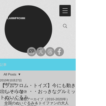
LAMMFROMM​
記事
All Posts
2010年10月27日
All Posts
【ラムフロム・トイズ】今にも動き
出しそうな・・・おっきなグルミッ
ラムフロム通信
トぬいぐるみ
ラムフロム通信アーカイブ（2010-2020年）
全国のぬいぐるみ＆トイファンの大人