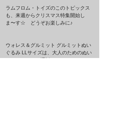
ラムフロム・トイズのこのトピックス
も、来週からクリスマス特集開始し
ま〜す☆　どうぞお楽しみに♪
ウォレス＆グルミット グルミットぬい
ぐるみ LLサイズは、大人のためのぬい
ぐるみ＆トイの通販サイト、ラムフロ
ム・トイズの以下のページよりご覧頂
けます☆
ラムフロム・トイズ　グルミット 
ぬいぐるみ（LL）
ラムフロム通信アーカイブ（2010-2020年）
すべて表示
最新記事