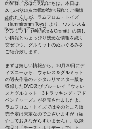
プレス・メディア情報
の皆様、おはこんばにちは。本日は、
アーティスト＆クリエイター紹介
久しぶりに八つ橋が食べられてご機嫌
のわたくしが、ラムフロム・トイズ
商品アーカイブ
（lammfromm Toys）より、ウォレス＆
News Letterアーカイブ
グルミット（Wallace＆Gromit）の嬉し
い情報とちょっぴり残念な情報を織り
交ぜつつ、グルミットのぬいぐるみを
ご紹介致します。
まずは嬉しい情報から。10月20日にデ
ィズニーから、ウォレス＆グルミット
の過去作品のデジタルリマスター版を
収録したDVD及びブルーレイ『ウォレ
スとグルミット　3トラッキング・アド
ベンチャーズ』が発売されましたよ。
ラムフロム・トイズでは今のところ販
売予定は未定なのでございますが（紹
介しておきながらすいません）、収録
作品は「チーズ・ホリデー」でしょ、