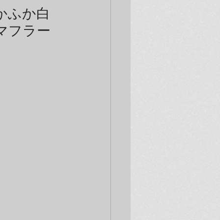
かふか白
マフラー