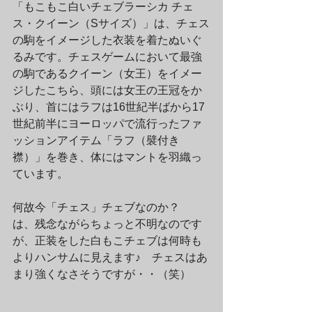
「もこもこ白いチェブラーシカ チェ
ス・クイーン（Sサイズ）」は、チェス
の駒をイメージした衣装を着たぬいぐ
るみです。チェスゲームにおいて最強
の駒であるクイーン（女王）をイメー
ジしたこちら、頭には女王の王冠をか
ぶり、首にはラフは16世紀半ばから17
世紀前半にヨーロッパで流行ったファ
ッションアイテム「ラフ（襞付き
襟）」を巻き、体にはマントを羽織っ
ています。
何故今「チェス」チェブなのか？　
は、残念ながらちょっと不明なのです
が、正装をした白もこチェブは何時も
よりハンサムに見えます♪　チェスはあ
まり強くなさそうですが・・（笑）