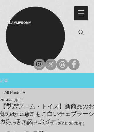
LAMMFROMM​
記事
All Posts
2014年1月8日
All Posts
【ラムフロム・トイズ】新商品のお
知らせ：もこもこ白いチェブラーシ
ラムフロム通信
カS チェス・クイーン
ラムフロム通信アーカイブ（2010-2020年）