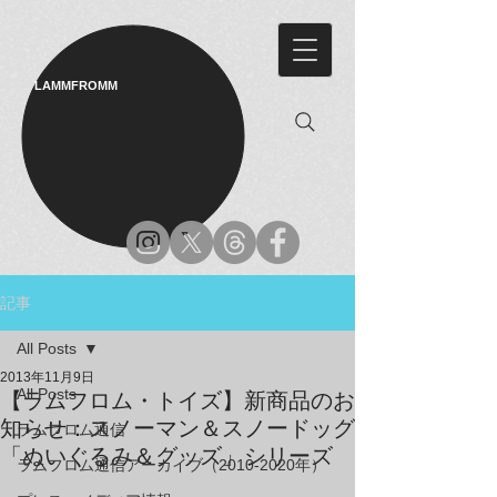
LAMMFROMM​
記事
All Posts
2013年11月9日
All Posts
【ラムフロム・トイズ】新商品のお
知らせ：スノーマン＆スノードッグ
ラムフロム通信
「ぬいぐるみ＆グッズ」シリーズ
ラムフロム通信アーカイブ（2010-2020年）