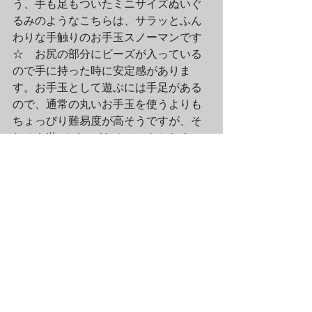
う、手も足もついたミニサイズぬいぐ
るみのようなこちらは、サラッとふん
わりな手触りのお手玉スノーマンです
☆　お尻の部分にビーズが入っている
ので手に持った時に安定感がありま
す。お手玉として遊ぶには手足がある
ので、通常の丸いお手玉を使うよりも
ちょっぴり難易度が高そうですが、そ
れゆえ遊びがいがある？かもしれませ
んよ♪
え〜ということで、以上、本日は新商
品のスノーマン＆スノードッグ「ぬい
ぐるみ＆グッズ」シリーズのご紹介で
した☆　いかがでしたでしょうか♪　最
後の最後に、イギリスのChannel4で放
送されたスノーマンの続編「ザ・スノ
ーマン アンド ザ・スノードッグ（The 
Snowman and the Snowdog）」の予告