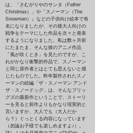
は、「さむがりやのサンタ（Father 
Christmas）」や「スノーマン（The 
Snowman）』などの子供向け絵本で有
名になりましたが、その後大人向けの
戦争をテーマにした作品を次々と発表
するようになりました。私は数ヶ月前
にたまたま、そんな彼のアニメ作品
「風が吹くとき」を見たのですが、こ
れがかなり衝撃的作品で、スノーマン
と同じ原作者とはとても思えないと感
じたものでした。昨年製作されたスノ
ーマンの続編「ザ・スノーマン アンド 
ザ・スノードッグ」は、そんなブリッ
グズの最新作ということで、ストーリ
ーを見ると前作よりもかなり現実的と
言いますか、大人でも（大人だか
ら？）ぐっとくる内容になっています
（勿論お子様でも楽しめますよ♪）。　
詳しくは今月発売のアニメDVDや、ヘ