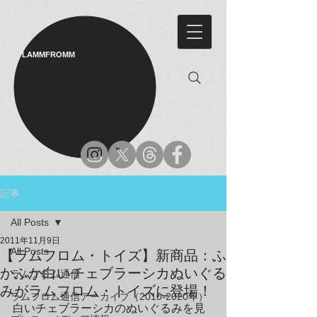
LAMMFROMM​
記事
All Posts
2011年11月9日
All Posts
【ラムフロム・トイズ】新商品：ふ
かふか白いチェブラーシカぬいぐる
ラムフロム通信
みがラムフロム・トイズに登場！
ラムフロム通信アーカイブ（2010-2020年）
白いチェブラーシカのぬいぐるみを見