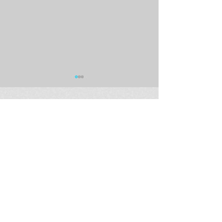
※こちらで紹介している商品は、記事のアップ時点で既
に欠品・または販売終了の可能性がございます。また商
品の価格は予告なしに変更になる場合がございます。
商品在庫につきましては、お電話にて直接店舗にお問合
せください。
ラムフロム年末年始営業
【最新情報(12/
のご案内
インストア「奈
ラミング・ガール
(123 Drumming G
次回販売日時の
ラムフロム渋谷店