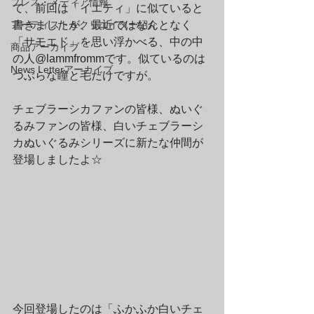
プレス・メディア情報
て、前回は「イエティ」に似ていると
アーティスト＆クリエイター紹介
書きましたが、最近ではなんとなく
「サモエド」を思い浮かべる、中の中
商品アーカイブ
の人@lammfrommです。似ているのは
News Letterアーカイブ
つぶらな瞳と毛だけですが。
チェブラーシカファンの皆様、ぬいぐ
るみファンの皆様、白いチェブラーシ
カぬいぐるみシリーズに新たな仲間が
登場しましたよ☆
今回登場したのは「ふかふか白いチェ