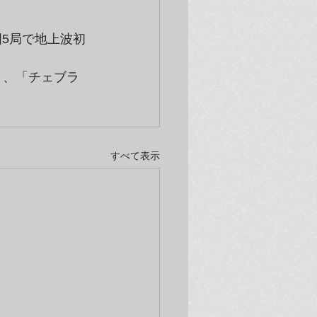
5局で地上波初
）、「チェブラ
すべて表示