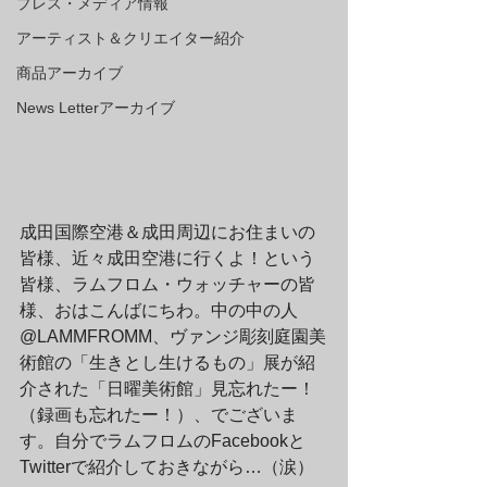
プレス・メディア情報
アーティスト＆クリエイター紹介
商品アーカイブ
News Letterアーカイブ
成田国際空港＆成田周辺にお住まいの
皆様、近々成田空港に行くよ！という
皆様、ラムフロム・ウォッチャーの皆
様、おはこんばにちわ。中の中の人
@LAMMFROMM、ヴァンジ彫刻庭園美
術館の「生きとし生けるもの」展が紹
介された「日曜美術館」見忘れたー！
（録画も忘れたー！）、でございま
す。自分でラムフロムのFacebookと
Twitterで紹介しておきながら…（涙）