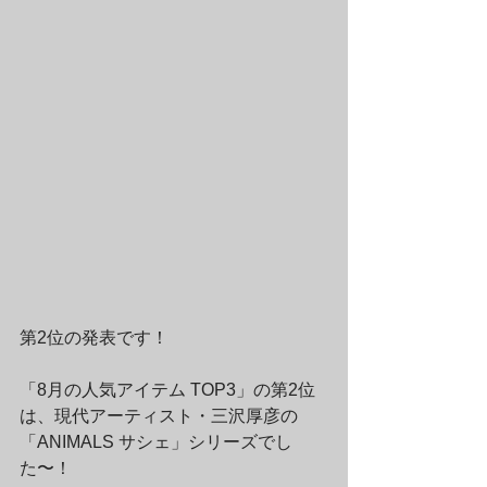
第2位の発表です！
「8月の人気アイテム TOP3」の第2位
は、現代アーティスト・三沢厚彦の
「ANIMALS サシェ」シリーズでし
た〜！