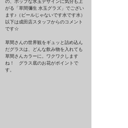
の、ポップな水玉デザインに気分も上
がる「草間彌生 水玉グラズ」でござい
ます♪（ビールじゃないです水です水）
以下は成田店スタッフからのコメント
です☆
草間さんの世界観をギュッと詰め込ん
だグラスは、どんな飲み物を入れても
草間さんカラーに。ワクワクします
ね！　グラス底のお花がポイントで
す。