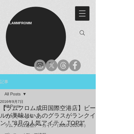
LAMMFROMM​
記事
All Posts
2016年9月7日
All Posts
【ラムフロム成田国際空港店】ビー
ルが美味しいあのグラスがランクイ
ラムフロム通信
ン！”8月の人気アイテム TOP3″
ラムフロム通信アーカイブ（2010-2020年）