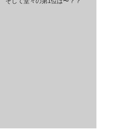
そして堂々の第1位は〜？？
ラムフロム成田空港店の「8月の人気ア