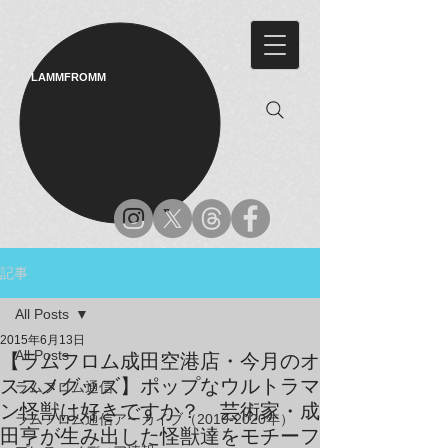
LAMMFROMM​
記事
All Posts
2015年6月13日
All Posts
【ラムフロム成田空港店・今月のオ
ススメグッズ】ポップなウルトラマ
ラムフロム通信
ン怪獣は好きですか？ 芸術家・成
ラムフロム通信アーカイブ（2010-2020年）
田亨が生み出した怪獣達をモチーフ