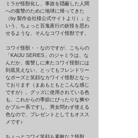
ミラが怪獣化し、事故を隠蔽した人間
への復讐のために地球に帰ってきた
（by 製作会社様公式サイトより）』と
いう、ちょっと百鬼夜行の妖怪を思わ
せるような、そんなコワイ怪獣です。
コワイ怪獣・・なのですが、こちらの
「KAIJU SERIES」のジャミラは、な
んだか、復讐しに来たコワイ怪獣には
到底見えない、とってもフレンドリー
なポーズと笑顔なカワイイ怪獣となっ
ております（まあもともとこんな感じ
ですが）。グッズに使用されている色
も、これからの季節にぴったりな爽や
かブルー系ですし、男女問わず使える
色なので、プレゼントとしてもオスス
メです♪
ちょっとコワイ笑顔も素敵な？怪獣