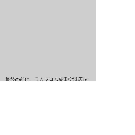
最後の前に、ラムフロム成田空港店か
らお知らせがございます。6月1日よ
り、ラムフロム成田空港店の公式
Instagram（@lammfromm_narita）がス
タート致しました♪　内容は主にスタッ
フによる商品紹介ですが、実は先週か
ら、「ビリーくんの空港お散歩（毎週
金曜日登場）」というコーナーがスタ