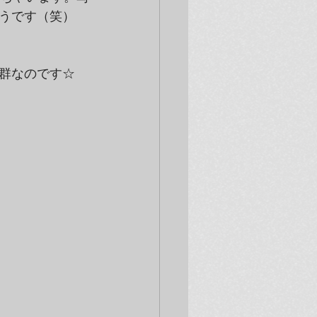
うです（笑）　
群なのです☆　