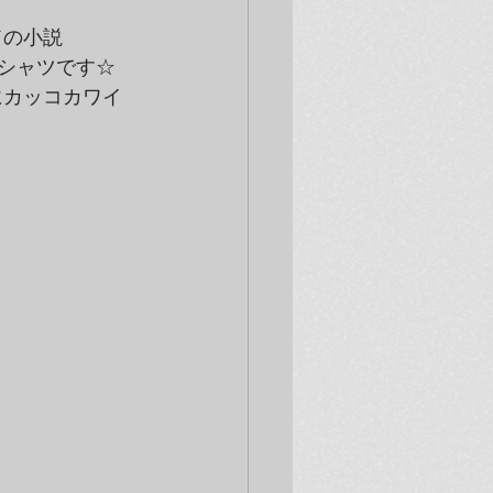
ドの小説
Tシャツです☆　
にカッコカワイ