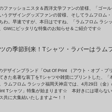
のファッショニスタ＆西洋文学ファンの皆様、「ゴール
いうデザイングッズファンの皆様、そしてラムフロム・
ちわ。早速ですが、本日はですね、「ラムフロム ラシ
、GWにピッタリな特集のお知らせ＆ご紹介です☆
ャツの季節到来！Tシャツ・ラバーはラム
のデザインブランド「Out Of Print （アウト・オブ・
てきた名著な装丁をTシャツや雑貨にプリントした、「
。ラムフロム ラシック福岡天神店では、4月29日（金）
 Print Tシャツ」特集が始まります☆　本好きには堪ら
ス共に大集結いたしますよ〜！！