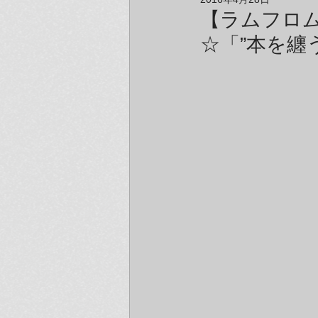
アーティスト＆クリエイター紹介
【ラムフロム
☆「”本を纏う”