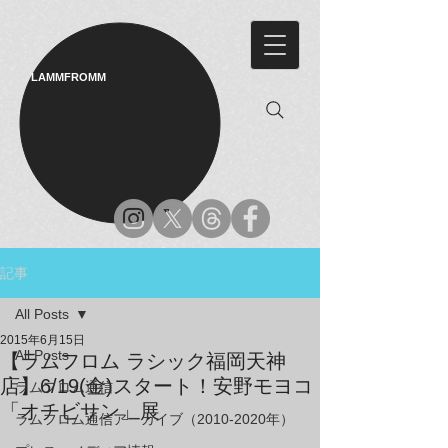
LAMMFROMM​
記事
All Posts
2015年6月15日
All Posts
【ラムフロム ラシック福岡天神
店】6/19(金)スタート！安野モヨコ
ラムフロム通信
「オチビサン」展
ラムフロム通信アーカイブ（2010-2020年）