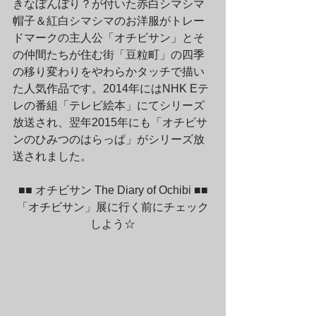
きなぼんぼり？が付いた赤白シマシマ
帽子＆紅白シマシマのお洋服がトレー
ドマークの主人公「オチビサン」とそ
の仲間たちが住む街「豆粒町」の四季
の移り変わりをやわらかタッチで描い
た人気作品です。2014年にはNHK Eテ
レの番組「テレビ絵本」にてシリーズ
放送され、翌年2015年にも「オチビサ
ンのひみつのはらっぱ」がシリーズ放
送されました。
■■ オチビサン The Diary of Ochibi 
■■
「オチビサン」展に行く前にチェック
しよう☆