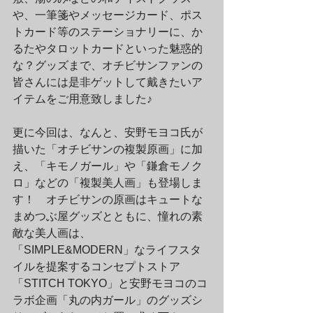
や、一筆箋やメッセージカード、ポス
トカード等のステーショナリーに、か
るたやタロットカードといった魅惑的
な？グッズまで、オチビサンファンの
皆さんには是非ゲットして戴きたいア
イテムをご用意致しました♪
更に今回は、なんと、安野モヨコ氏が
描いた「オチビサンの複製原画」に加
え、「キモノガール」や「鎌倉モノク
ロ」などの「複製美人画」も登場しま
す！　オチビサンの原画はキュートな
まめつぶ屋グッズとともに、憧れの素
敵な美人画は、
「SIMPLE&MODERN」なライフスタ
イルを提案するコンセプトストア
「STITCH TOKYO」と安野モヨコのコ
ラボ企画「丸の内ガール」のグッズシ