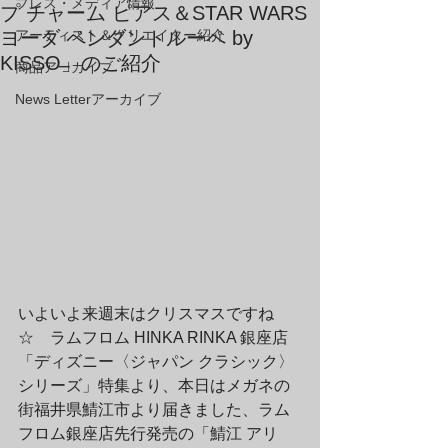
プレス・メディア情報
プ チャーム ピアス＆STAR WARS
ヨーダ ペンダントルーペ by
アーティスト＆クリエイター紹介
KISSO」のご紹介
商品アーカイブ
News Letterアーカイブ
いよいよ来週末はクリスマスですね
☆　ラムフロム HINKA RINKA 銀座店
「ディズニー〈ジャパン クラシック〉
シリーズ」特集より、本日はメガネの
街福井県鯖江市より届きました、ラム
フロム銀座店先行発売の「鯖江 アリ