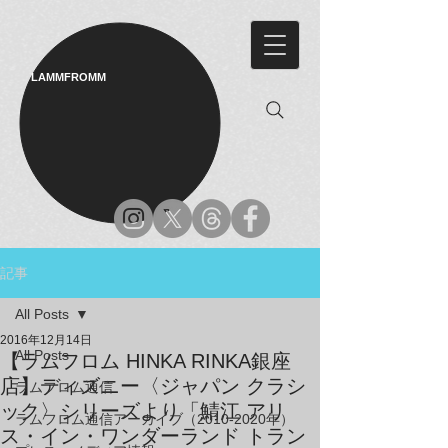
LAMMFROMM​
記事
All Posts
2016年12月14日
All Posts
【ラムフロム HINKA RINKA銀座
店】ディズニー〈ジャパン クラシ
ラムフロム通信
ック〉シリーズより「鯖江 アリ
ラムフロム通信アーカイブ（2010-2020年）
ス・イン・ワンダーランド トラン