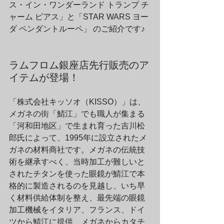
ス・イン・ワンダーランド トランプ チ
ャーム ピアス」と「STAR WARS ヨー
ダ ペンダントルーペ」 のご紹介です♪
ラムフロム銀座店先行販売のア
イテムが登場！
「株式会社キッソオ（KISSO）」は、
メガネの街「鯖江」でも職人が集まる
「河和田地区」で生まれ育った吉川松
郎氏によって、1995年に設立されたメ
ガネの材料商社です。メガネの伝統技
術を継承すべく、当時加工が難しいと
されたチタンを使った眼鏡が鯖江で本
格的に製造されるのを見越し、いち早
く材料供給体制を整え、最先端の眼鏡
加工機械をイタリア、フランス、ドイ
ツから鯖江に提供、メガネからカタチ