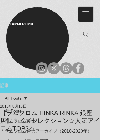
LAMMFROMM​
記事
All Posts
2016年8月16日
All Posts
【ラムフロム HINKA RINKA 銀座
店】トイズセレクション☆人気アイ
ラムフロム通信
テムTOP3☆
ラムフロム通信アーカイブ（2010-2020年）