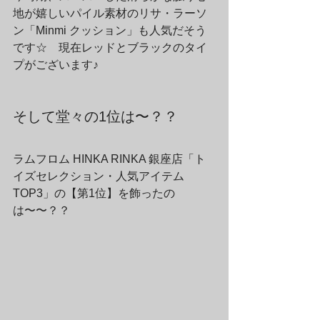
地が嬉しいパイル素材のリサ・ラーソ
ン「Minmi クッション」も人気だそう
です☆　現在レッドとブラックのタイ
プがございます♪
そして堂々の1位は〜？？
ラムフロム HINKA RINKA 銀座店「ト
イズセレクション・人気アイテム
TOP3」の【第1位】を飾ったの
は〜〜？？