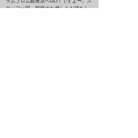
ラムフロム銀座店へGO！ですよ〜。ス
タッフ一同、皆様のお越しをお待ちし
ております♪
★ラムフロム 公式Instagramで今すぐ見
る！ >>	
※リンク先はPCからもご覧頂けます
【追伸：鴻池朋子クリアファイ
ル入荷しました！】