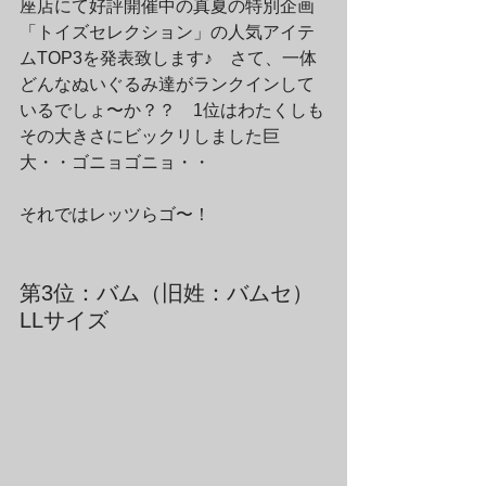
座店にて好評開催中の真夏の特別企画
「トイズセレクション」の人気アイテ
ムTOP3を発表致します♪　さて、一体
どんなぬいぐるみ達がランクインして
いるでしょ〜か？？　1位はわたくしも
その大きさにビックリしました巨
大・・ゴニョゴニョ・・
それではレッツらゴ〜！
第3位：バム（旧姓：バムセ）
LLサイズ