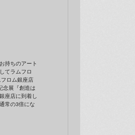
お持ちのアート
してラムフロ
ムフロム銀座店
記念展『創造は
銀座店に到着し
通常の3倍にな