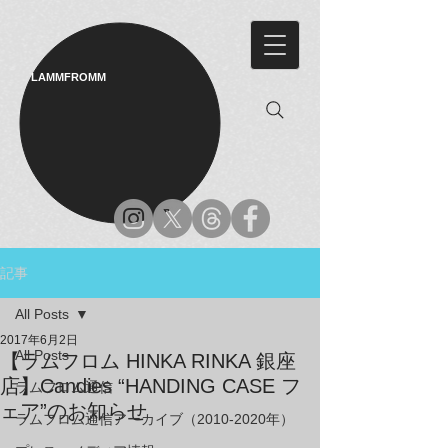
LAMMFROMM​
記事
All Posts
2017年6月2日
All Posts
【ラムフロム HINKA RINKA 銀座
店】Candies “HANDING CASE フ
ラムフロム通信
ェア”のお知らせ
ラムフロム通信アーカイブ（2010-2020年）