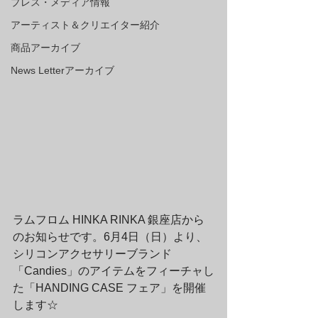
プレス・メディア情報
アーティスト＆クリエイター紹介
商品アーカイブ
News Letterアーカイブ
ラムフロム HINKA RINKA 銀座店から
のお知らせです。6月4日（日）より、
シリコンアクセサリーブランド
「Candies」のアイテムをフィーチャし
た「HANDING CASE フェア」を開催
します☆