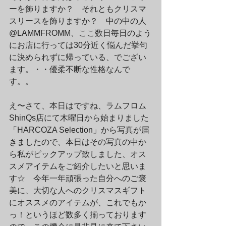
ーを飾りますか？　それともクリスマ
スリースを飾りますか？　中の中の人
@LAMMFROMM、ここ数日毎日のよう
にお店に行っては30分近く悩んだ挙句
に決められずに帰っている、でござい
ます。・・優柔不断な性格なんで
す。。
え〜さて、本日はですね、ラムフロム 
ShinQs店にて木曜日から始まりました
「HARCOZA Selection」から写真が届
きましたので、本日はその写真の中か
ら私がピックアップ致しました、オス
スメアイテムをご紹介したいと思いま
す☆　今年一年頑張った自分へのご褒
美に、大切な人へのクリスマスギフト
にオススメのアイテムが、これでもか
っ！というほど数多く揃っております