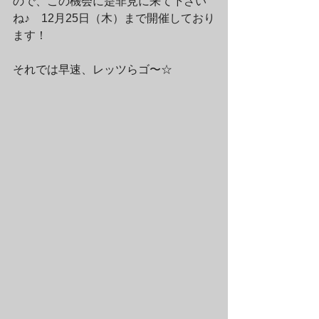
ので、この機会に是非見に来て下さい
ね♪　12月25日（木）まで開催しており
ます！
それでは早速、レッツらゴ〜☆