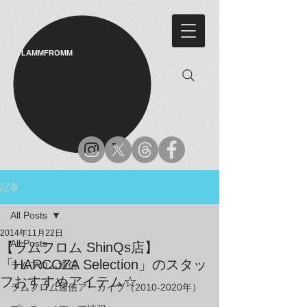
LAMMFROMM​
記事
All Posts
2014年11月22日
All Posts
【ラムフロム ShinQs店】
「HARCOZA Selection」のスタッ
ラムフロム通信
フおすすめアイテム☆
ラムフロム通信アーカイブ（2010-2020年）