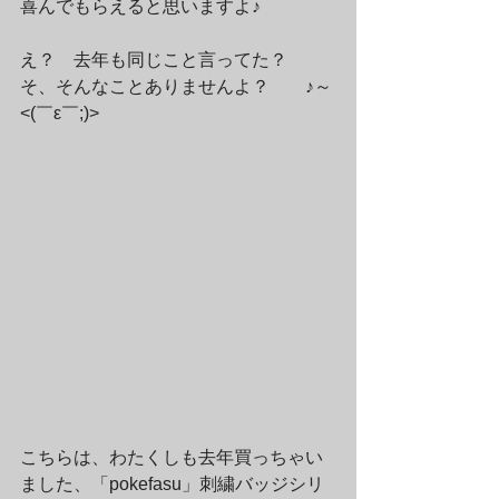
喜んでもらえると思いますよ♪

え？　去年も同じこと言ってた？
そ、そんなことありませんよ？　　♪～
<(￣ε￣;)>
こちらは、わたくしも去年買っちゃい
ました、「pokefasu」刺繍バッジシリ