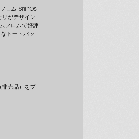
ム ShinQs
カリがデザイン
ムフロムで好評
ャレなトートバッ
（非売品）をプ