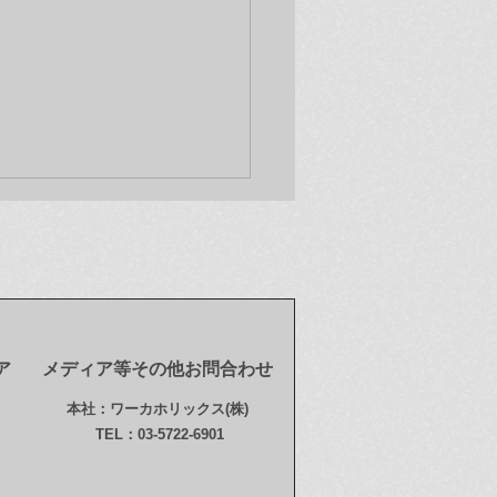
ア
メディア等その他お問合わせ
新情報(12/9)】オンライ
本社：ワーカホリックス(株)
トア「奈良美智 ドラミン
TEL：03-5722-6901
ール123 (123
mming Girls) 」次回販売