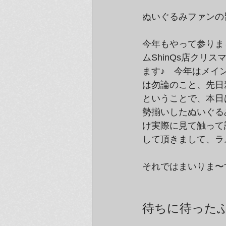
ぬいぐるみファンの
今年もやって参りま
ムShinQs店ク
ます♪　今年はメイ
は勿論のこと、先日
ということで、本日は
勢揃いしたぬいぐる
け実際に見て触って
して頂きまして、ラム
それではまいりま〜
待ちに待った