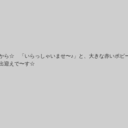
から☆　「いらっしゃいませ〜♪」と、大きな赤いポピ
出迎えで〜す☆