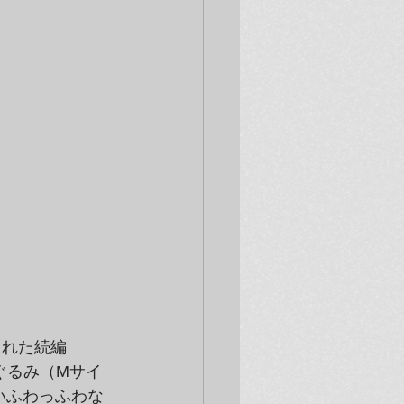
された続編
ぐるみ（Mサイ
いふわっふわな