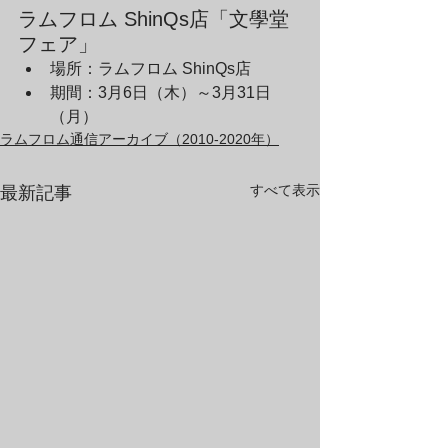
ラムフロム ShinQs店「文學堂
フェア」
場所：ラムフロム ShinQs店
期間：3月6日（木）～3月31日
（月）
ラムフロム通信アーカイブ（2010-2020年）
すべて表示
最新記事