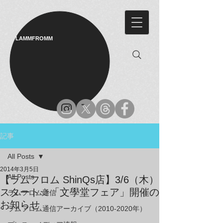
LAMMFROMM​
記事
All Posts
2014年3月5日
All Posts
【ラムフロム ShinQs店】3/6（木）
スタート☆「文學堂フェア」開催の
ラムフロム通信
お知らせ
ラムフロム通信アーカイブ（2010-2020年）