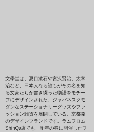
文學堂は、夏目漱石や宮沢賢治、太宰
治など、日本人なら誰もがその名を知
る文豪たちが書き綴った物語をモチー
フにデザインされた、ジャパネスクモ
ダンなステーショナリーグッズやファ
ッション雑貨を展開している、京都発
のデザインブランドです。ラムフロム 
ShinQs店でも、昨年の春に開催したフ