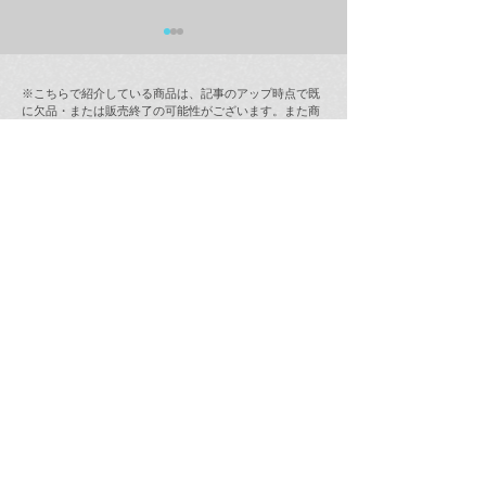
※こちらで紹介している商品は、記事のアップ時点で既
に欠品・または販売終了の可能性がございます。また商
品の価格は予告なしに変更になる場合がございます。
商品在庫につきましては、お電話にて直接店舗にお問合
せください。
ラムフロム年末年始営業
【最新情報(12/
のご案内
インストア「奈
ラミング・ガール
(123 Drumming G
次回販売日時の
ラムフロム渋谷店
TEL：03-5454-0450
（無休/10:00〜21:00）