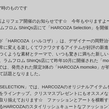
ア時のものです
Qs店よりフェア開催のお知らせです☆　今年もやりますよ
フロム ShinQs店にて「HARCOZA Selection」を
「HARCOZA（ハルコザ）」は、デザイナーの岡野治子
常に変える楽しくてワクワクするアイテムが好評の新進
つくような素材とテーマで、いつも驚きに満ちた新しい
ムフロム ShinQs店にて昨年10月に開催された「momok
TA」では、発売された限定3体の「HARCOZA momoko」
て話題となりました。
 SELECTION」では、HARCOZAのオリジナルアイテ
をラインナップ。クリスマスプレゼントにもオススメな
取り揃えております☆　ファッションとアートを横断す
るHARCOZAのスタイリッシュキュートなファッショ