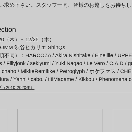
い求め下さい。スタッフ一同、皆様のお越しをお待ちし
ction
/20（木）～12/25（木）
OMM 渋谷ヒカリエ ShinQs
HARCOZA / Akira Nishitake / Einelilie / UPPE
s / Fillyjonk / sekiyumi / Yuki Nagao / Le Vero / C.A.D /
A / chaho / MikkeRemikke / Petroglyph / ポケファス / CHE
ra / Yann' / cabo. / titiMadame / Kikkou / Phenomena co
2010-2020年）