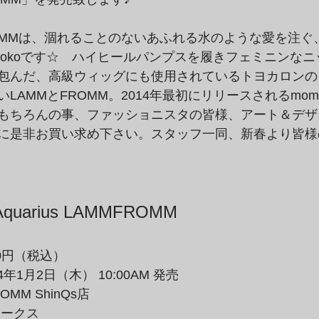
ROMMは、涸れることのないあふれる水のような愛を注ぐ
mokoです☆　ハイヒールパンプスを履きフェミニンな
包んだ、高級ウィッグにも使用されているトヨカロンの
AMMとFROMM。2014年最初にリリースされるmomok
もちろんの事、ファッショニスタの皆様、アート＆デザ
に是非お買い求め下さい。スタッフ一同、新春より皆様
Aquarius LAMMFROMM
000円（税込）
4年1月2日（木） 10:00AM 発売
MM ShinQs店
ワークス