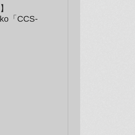
せ】
ko「CCS-