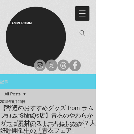
LAMMFROMM​
記事
All Posts
2015年6月25日
All Posts
【今週のおすすめグッズ from ラム
フロム ShinQs店】青衣のやわらか
ラムフロム通信
ガーゼ素材のストールはいかが？大
ラムフロム通信アーカイブ（2010-2020年）
好評開催中の「青衣フェア」