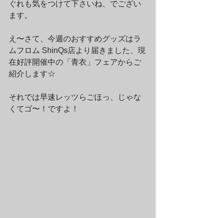
ぐれも気をつけて下さいね、でござい
ます。
え〜さて、今週のおすすめグッズはラ
ムフロム ShinQs店より届きました、現
在好評開催中の「青衣」フェアからご
紹介します☆　
それでは早速レッツらごほっ、じゃな
くてゴ〜！ですよ！