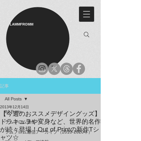
LAMMFROMM​
記事
All Posts
2013年12月14日
All Posts
【今週のおススメデザイングッズ】
ドラキュラや変身など、世界的名作
ラムフロム通信
が続々登場！Out of Printの新作Tシ
ラムフロム通信アーカイブ（2010-2020年）
ャツ☆