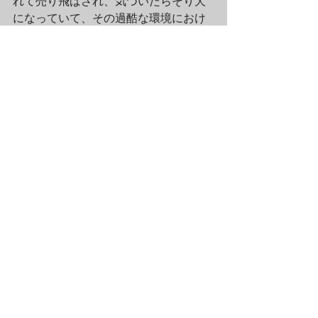
れて売り飛ばされ、気づいたらそり犬
になっていて、その過酷な環境におけ
る経験を通してたくましいわんこに成
長し、野生に返って行くという話しを
描いた、アメリカ人小説家・ジャッ
ク・ロンドン（Jack London）作の小説
「野性の呼び声（The Call of the 
Wild）」の装丁デザインをモチーフに
したOOPシャツです（ちなみにわたく
し、小説の内容を若干軽く書きました
が、実際はかなりシビアな内容の模様
です）。
このTシャツ、暗い森の中に静かに佇む
白い犬という絵そのもの（プリント）
がまず綺麗です。森の奥の色が冬っぽ
さを醸し出しているところもクールと
いいますか、全体的に美しくスタイリ
ッシュなTシャツとなっています。デザ