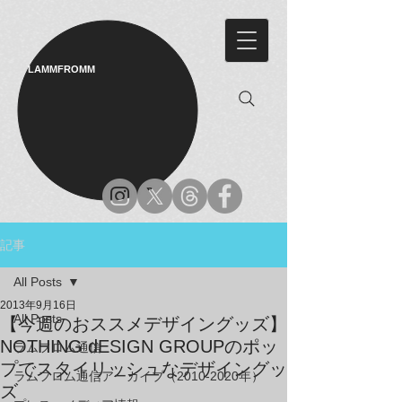
LAMMFROMM​
記事
All Posts
2013年9月16日
All Posts
【今週のおススメデザイングッズ】
NOTHING dESIGN GROUPのポッ
ラムフロム通信
プでスタイリッシュなデザイングッ
ラムフロム通信アーカイブ（2010-2020年）
ズ