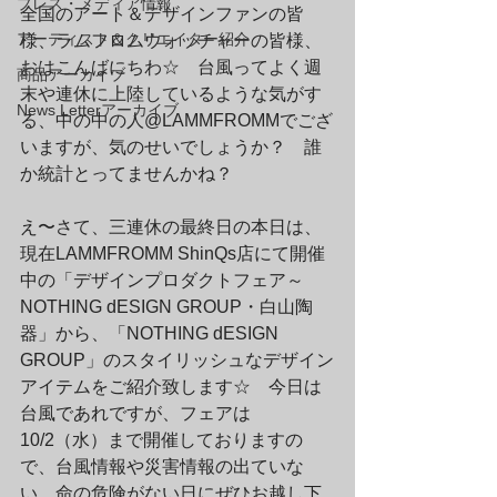
プレス・メディア情報
全国のアート＆デザインファンの皆
アーティスト＆クリエイター紹介
様、ラムフロムウォッチャーの皆様、
おはこんばにちわ☆　台風ってよく週
商品アーカイブ
末や連休に上陸しているような気がす
News Letterアーカイブ
る、中の中の人@LAMMFROMMでござ
いますが、気のせいでしょうか？　誰
か統計とってませんかね？
え〜さて、三連休の最終日の本日は、
現在LAMMFROMM ShinQs店にて開催
中の「デザインプロダクトフェア～
NOTHING dESIGN GROUP・白山陶
器」から、「NOTHING dESIGN 
GROUP」のスタイリッシュなデザイン
アイテムをご紹介致します☆　今日は
台風であれですが、フェアは
10/2（水）まで開催しておりますの
で、台風情報や災害情報の出ていな
い、命の危険がない日にぜひお越し下