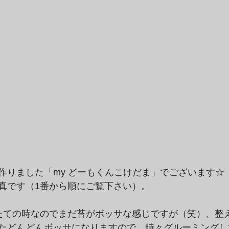
作りました「my どーもくんこけだま」でございます☆
真です（1番から順にご覧下さい）。
たての時なのでまだ苔がボッサな感じですが（笑）、整
たどんどんボッサになりますので、時々グルーミングし