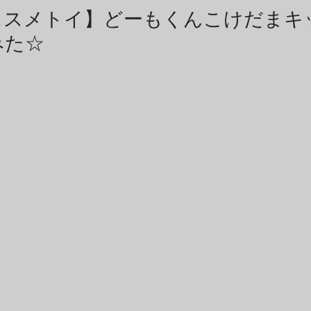
商品アーカイブ
News Letterアーカイブ
ススメトイ】どーもくんこけだまキ
みた☆