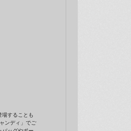
が登場することも
ャンディ」でご
たバッグやポー