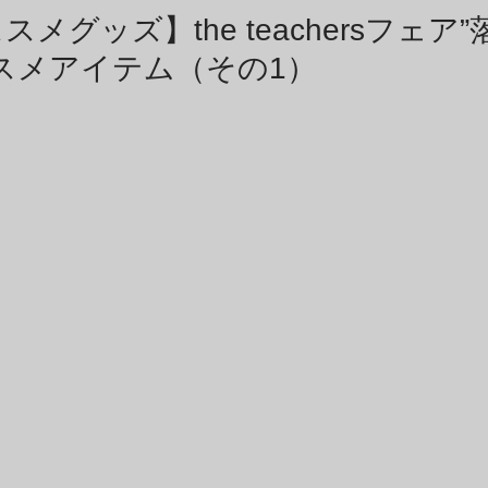
商品アーカイブ
News Letterアーカイブ
メグッズ】the teachersフェア
スメアイテム（その1）