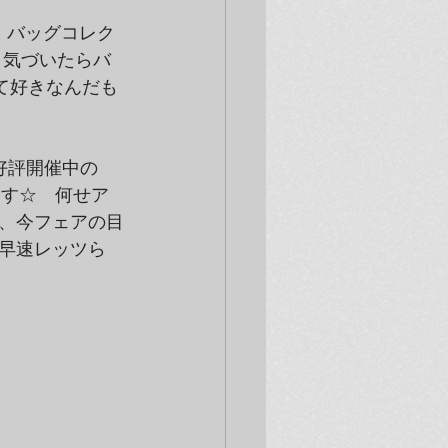
様、バッグコレク
 気づいたらバ
て好きなんだも
好評開催中の
します☆　何せア
、今フェアの目
早速レッツら