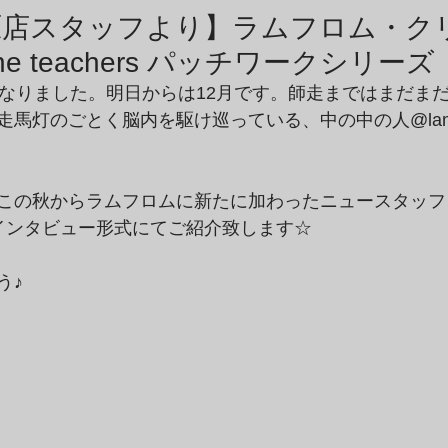
商品アーカイブ
News Letterアーカイブ
原店スタッフより】ラムフロム・ク
he teachers パッチワークシリーズ
となりました。明日からは12月です。師走まではまだま
馬灯のごとく脳内を駆け巡っている、中の中の人@lamm
この秋からラムフロムに新たに加わったニュースタッフ
インタビュー形式にてご紹介致します☆
う♪