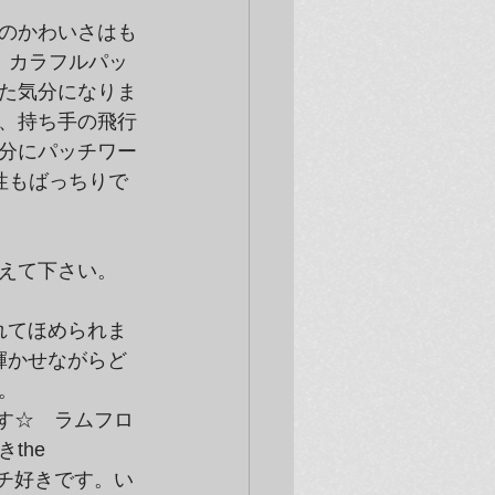
のかわいさはも
。カラフルパッ
た気分になりま
、持ち手の飛行
分にパッチワー
性もばっちりで
えて下さい。
かれてほめられま
輝かせながらど
。
んです☆　ラムフロ
he 
ーチ好きです。い