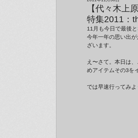
アーティスト＆クリエイター紹介
【代々木上
特集2011：t
11月も今日で最後
今年一年の思い出が走
ざいます。
え〜さて。本日は、
めアイテムその3を
では早速行ってみよ