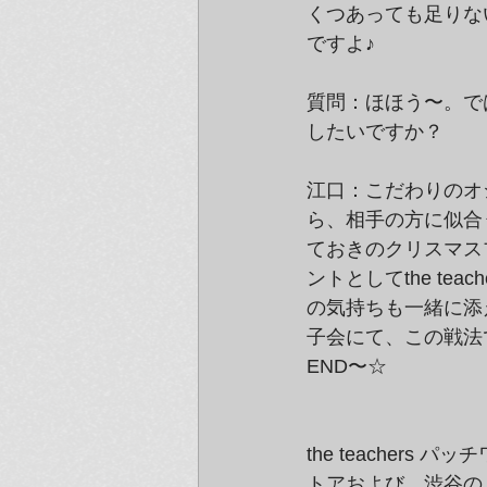
くつあっても足りない
ですよ♪
質問：ほほう〜。では
したいですか？
江口：こだわりのオ
ら、相手の方に似合
ておきのクリスマス
ントとしてthe tea
の気持ちも一緒に添
子会にて、この戦法
END〜☆
the teache
トアおよび、渋谷の