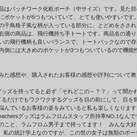
品はパッチワーク化粧ポーチ（中サイズ）です。見た目
にポケットが5つもついていて、とても使いやすいです
の千鳥格子風な柄が入っている部分に、とどめをさされ
右側の商品は、飛行機持ち手トートです。商品名の通り
いの飛行機柄も良いバランスで、トートバックなので存
内側には大きめのポケットが3つもついているので機能
みた感想や、購入されたお客様の感想や評判について教
chersグッズを持ってると必ず「それどこの～？？」って聞
てるだけでもワクワクするグッズを目の前にして、目を
悩んでいるお客様の姿をみていると私も楽しくなります
teachersグッズはラムフロムスタッフ所持率NO.1な
のこと、ラムフロム男子まで持ってます！　みんな大好きt
　あと、私の統計学上なのですが、この世の女子は無類のポ