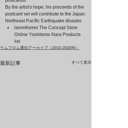
postcards!
By the artist's hope, his proceeds of the 
postcard set will contribute to the Japan 
Northeast Pacific Earthquake disaster.
lammfromm The Concept Store 
Online Yoshitomo Nara Products 
list
ラムフロム通信アーカイブ（2010-2020年）
すべて表示
最新記事