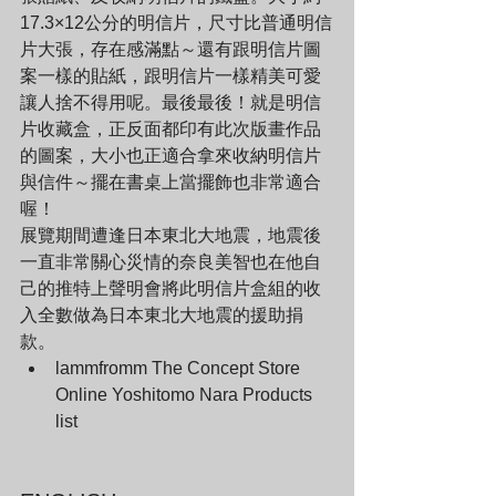
17.3×12公分的明信片，尺寸比普通明信
片大張，存在感滿點～還有跟明信片圖
案一樣的貼紙，跟明信片一樣精美可愛
讓人捨不得用呢。最後最後！就是明信
片收藏盒，正反面都印有此次版畫作品
的圖案，大小也正適合拿來收納明信片
與信件～擺在書桌上當擺飾也非常適合
喔！
展覽期間遭逢日本東北大地震，地震後
一直非常關心災情的奈良美智也在他自
己的推特上聲明會將此明信片盒組的收
入全數做為日本東北大地震的援助捐
款。
lammfromm The Concept Store 
Online Yoshitomo Nara Products 
list