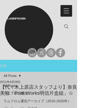
LAMMFROMM​
記事
All Posts
2011年4月29日
All Posts
【代々木上原店スタッフより】奈良
美智「Print Works明信片盒組」☆
ラムフロム通信
ラムフロム通信アーカイブ（2010-2020年）