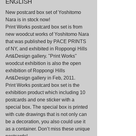
ENGLISH
New postcard box set of Yoshitomo 
Nara is in stock now!
Print Works postcard box set is from 
new woodcut works of Yoshitomo Nara 
that was published by PACE PRINTS 
of NY, and exhibited in Roppongi Hills 
Art&Design gallery. "Print Works" 
woodcut exhibition is also the open 
exhibition of Roppongi Hills 
Art&Design gallery in Feb, 2011.
Print Works postcard box set is the 
exhibition product which including 10 
postcards and one sticker with a 
special box. The special box is printed 
with cute drawings that is not only can 
be a decoration, you also could use it 
as a container. Don’t miss these unique 