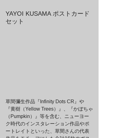
YAYOI KUSAMA ポストカード
セット
草間彌生作品『Infinity Dots CR』や
『黄樹（Yellow Trees）』、『かぼちゃ
（Pumpkin）』等を含む、ニューヨー
ク時代のインスタレーション作品やポ
ートレイトといった、草間さんの代表