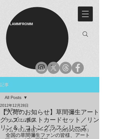
LAMMFROMM​
記事
All Posts
2012年12月28日
All Posts
【入荷のお知らせ】草間彌生アート
グッズ：ポストカードセット／リン
ラムフロム通信
リン＆トコトングラスシリーズ
ラムフロム通信アーカイブ（2010-2020年）
全国の草間彌生ファンの皆様、アート