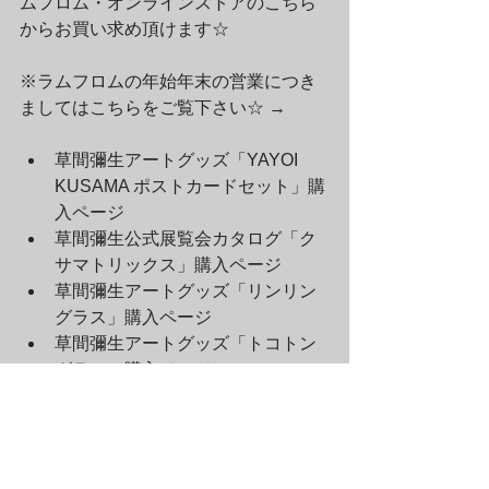
ムフロム・オンラインストアのこちら
からお買い求め頂けます☆
※ラムフロムの年始年末の営業につき
ましてはこちらをご覧下さい☆ →
草間彌生アートグッズ「YAYOI 
KUSAMA ポストカードセット」購
入ページ
草間彌生公式展覧会カタログ「ク
サマトリックス」購入ページ
草間彌生アートグッズ「リンリン
グラス」購入ページ
草間彌生アートグッズ「トコトン
グラス」購入ページ
ラムフロム通信アーカイブ（2010-2020年）
すべて表示
最新記事