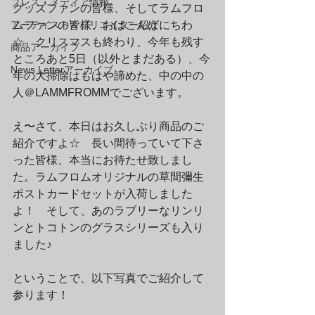
プレス・メディア情報
グッズファンの皆様、そしてラムフロ
アーティスト＆クリエイター紹介
ムファンの皆様、おはこんばにちわ
☆　クリスマスも終わり、今年も残す
商品アーカイブ
ところあと5日（以外とまだある）、今
News Letterアーカイブ
年の大掃除はもはや諦めた、中の中の
人＠LAMMFROMMでございます。
え〜さて、本日はお久しぶり商品のご
紹介ですよ☆　長い間待っていて下さ
った皆様、本当にお待たせ致しまし
た。ラムフロムオリジナルの草間彌生
ポストカードセットが入荷しました
よ！　そして、あのラブリーなリンリ
ンとトコトンのグラスシリーズも入り
ました♪
ということで、以下写真でご紹介して
参ります！