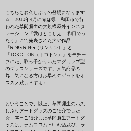
こちらもお久しぶりの登場になります
☆　2010年4月に青森県十和田市で行
われた草間彌生の大規模屋外インスタ
レーション『愛はとこしえ 十和田でう
たう』にて発表された犬の作品
『RING-RING（リンリン）』と
『TOKO-TON（トコトン）』をモチー
フにた、取っ手が付いたマグカップ型
のグラスシリーズです。人気商品の
為、気になる方はお早めのゲットをオ
ススメ致しますよ♪
ということで、以上、草間彌生のお久
しぶりアートグッズのご紹介でした
☆　本日ご紹介した草間彌生アートグ
ッズは、ラムフロム ShinQ店及び、ラ