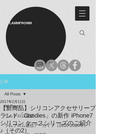
LAMMFROMM​
記事
All Posts
2017年2月11日
All Posts
【新商品】シリコンアクセサリーブ
ランド「Candies」の新作 iPhone7
ラムフロム通信
シリコン ケースシリーズのご紹介
ラムフロム通信アーカイブ（2010-2020年）
♪（その2）