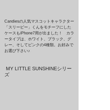
Candiesの人気マスコットキャラクター
「スリーピー」くんをモチーフにした
ケースもiPhone7用が出ました！　カラ
ータイプは、ホワイト、ブラック、グ
レー、そしてピンクの4種類。お好みで
お選び下さい♪
 MY LITTLE SUNSHINEシリー
ズ