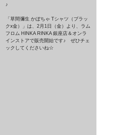
♪　
「草間彌生 かぼちゃ Tシャツ（ブラッ
クx金）」は、2月1日（金）より、ラム
フロム HINKA RINKA 銀座店＆オンラ
インストアで販売開始です♪　ぜひチェ
ックしてくださいね☆