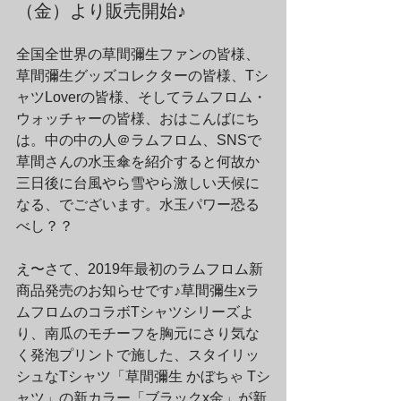
（金）より販売開始♪
全国全世界の草間彌生ファンの皆様、
草間彌生グッズコレクターの皆様、Tシ
ャツLoverの皆様、そしてラムフロム・
ウォッチャーの皆様、おはこんばにち
は。中の中の人＠ラムフロム、SNSで
草間さんの水玉傘を紹介すると何故か
三日後に台風やら雪やら激しい天候に
なる、でございます。水玉パワー恐る
べし？？
え〜さて、2019年最初のラムフロム新
商品発売のお知らせです♪草間彌生xラ
ムフロムのコラボTシャツシリーズよ
り、南瓜のモチーフを胸元にさり気な
く発泡プリントで施した、スタイリッ
シュなTシャツ「草間彌生 かぼちゃ Tシ
ャツ」の新カラー「ブラックx金」が新