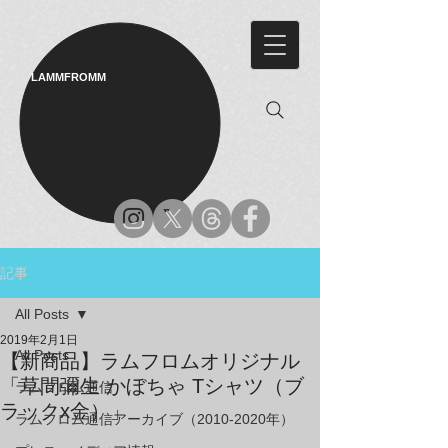
LAMMFROMM​
記事
All Posts
2019年2月1日
All Posts
【新商品】ラムフロムオリジナル
「草間彌生 かぼちゃ Tシャツ（ブ
ラムフロム通信
ラックx金）」
ラムフロム通信アーカイブ（2010-2020年）