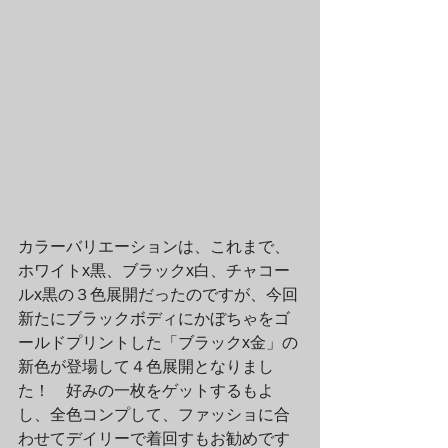
カラーバリエーションは、これまで、
ホワイトx黒、ブラックx白、チャコー
ルx黒の３色展開だったのですが、今回
新たにブラックボディにかぼちゃをゴ
ールドプリントした「ブラックx金」の
新色が登場して４色展開となりまし
た！　好みの一枚をゲットするもよ
し、全色コンプして、ファッショに合
わせてデイリーで着回すもお勧めです