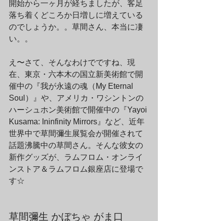
開始から一ヶ月が経ちましたが、客足
落ち着くどころか日増しに増えている
のでしょうか。。草間さん、本当に凄
い。。
え〜さて、そんなわけでですね、現
在、東京・六本木の国立新美術館で開
催中の『我が永遠の魂（My Eternal 
Soul）』や、アメリカ・ワシントンの
ハーシュホン美術館で開催中の『Yayoi 
Kusama: Ininfinity Mirrors』など、近年
世界中で草間彌生展覧会が開催されて
話題沸騰中の草間さん。そんな彼女の
新作グッズが、ラムフロム・オンライ
ンストア＆ラムフロム銀座店に登場で
す☆
草間彌生 かぼちゃ がま口