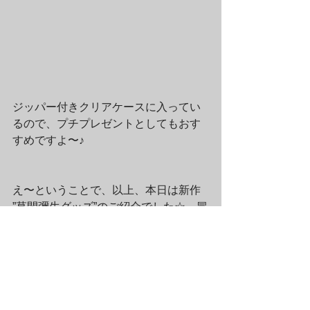
ジッパー付きクリアケースに入ってい
るので、プチプレゼントとしてもおす
すめですよ〜♪
え〜ということで、以上、本日は新作 
”草間彌生グッズ”のご紹介でした☆　冒
頭でもお知らせしましたが、ラムフロ
ム・オンラインストア＆Origamiショッ
プでは本日から、ラムフロム HINKA 
RINKA 銀座店では明日土曜日からの発
売です。ちなみにラムフロム銀座店で
は現在、"HINKA RINKA 1st 