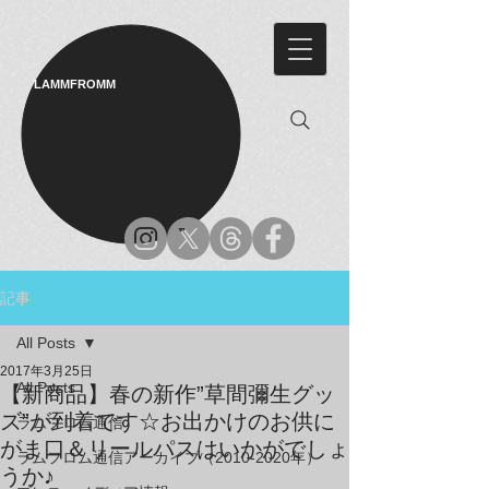
LAMMFROMM​
記事
All Posts
2017年3月25日
All Posts
【新商品】春の新作”草間彌生グッ
ズ”が到着です☆お出かけのお供に
ラムフロム通信
がま口＆リールパスはいかがでしょ
ラムフロム通信アーカイブ（2010-2020年）
うか♪